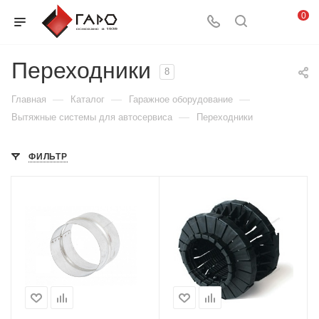
0
Переходники
8
—
—
—
Главная
Каталог
Гаражное оборудование
—
Вытяжные системы для автосервиса
Переходники
ФИЛЬТР