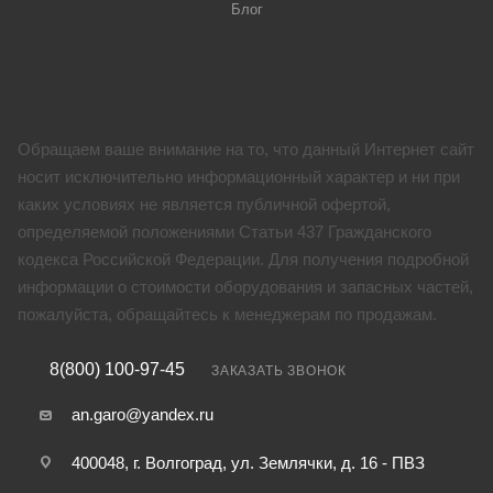
Блог
Обращаем ваше внимание на то, что данный Интернет сайт
носит исключительно информационный характер и ни при
каких условиях не является публичной офертой,
определяемой положениями Статьи 437 Гражданского
кодекса Российской Федерации. Для получения подробной
информации о стоимости оборудования и запасных частей,
пожалуйста, обращайтесь к менеджерам по продажам.
8(800) 100-97-45
ЗАКАЗАТЬ ЗВОНОК
an.garo@yandex.ru
400048, г. Волгоград, ул. Землячки, д. 16 - ПВЗ