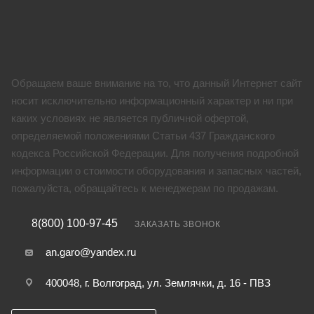
Обращаем ваше внимание на то, что данный Интернет сайт
носит исключительно информационный характер и ни при
каких условиях не является публичной офертой,
определяемой положениями Статьи 437 Гражданского
кодекса Российской Федерации. Для получения подробной
информации о стоимости оборудования и запасных частей,
пожалуйста, обращайтесь к менеджерам по продажам.
8(800) 100-97-45
ЗАКАЗАТЬ ЗВОНОК
an.garo@yandex.ru
400048, г. Волгоград, ул. Землячки, д. 16 - ПВЗ