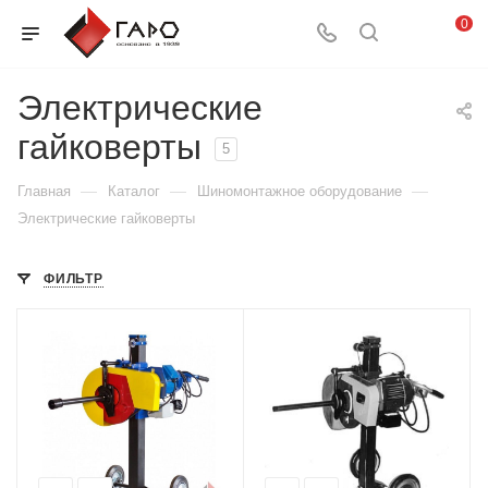
0
Электрические
гайковерты
5
—
—
—
Главная
Каталог
Шиномонтажное оборудование
Электрические гайковерты
ФИЛЬТР